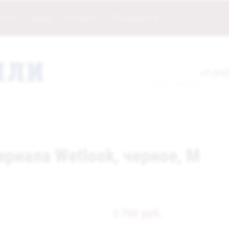
нтия
Акции
Контакты
Пользователи
+7 (912
прием звонков: 11:00 -
ериала Wetlook, черное, M
руб.
2 760