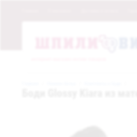
Главная
О магазине
Доставка и оплата
Гара
интернет-магазин интим товаров
Главная
   /   
Нижнее белье
   /   
Комплекты и боди
   /   
Боди Glossy Kiara из мат