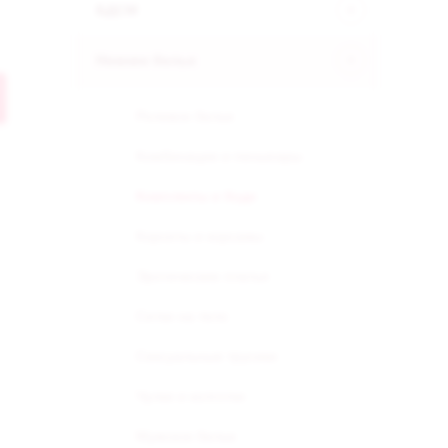
БДСМ
Нижнее белье
Ролевое белье
Комбинации и пеньюары
Комплекты и боди
Корсеты и корсажы
Эротические платья
Сетки на тело
Сексуальные трусики
Чулки и колготки
Мужское белье