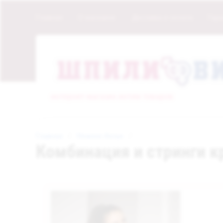
Главная
О магазине
Доставка и оплата
Гара
интернет-магазин интим товаров
Главная
   /   
Нижнее белье
   /   
Комбинация и стринги 