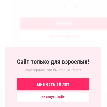
−
+
купить
купить в один клик
Добавить к сравнению
Сайт только для взрослых!
Артикул:
994034
подтвердите, что Вы старше 18 лет
Рейтинг:
Производитель:
Casmir
мне есть 18 лет
покинуть сайт