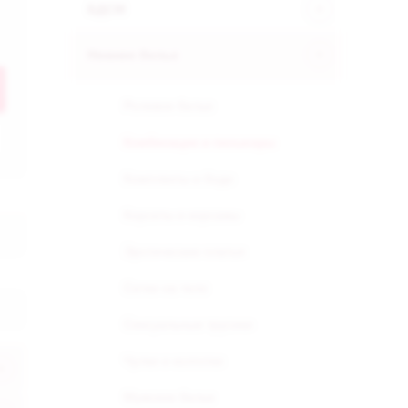
БДСМ
Нижнее белье
Ролевое белье
Комбинации и пеньюары
Комплекты и боди
Корсеты и корсажы
Эротические платья
Сетки на тело
Сексуальные трусики
Чулки и колготки
Мужское белье